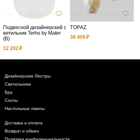
Подвесной дизайнерский с
TOPAZ
П
ветильник Terho by Mater
38 409
(B)
5
12 202
Дизайнерские Люстры
Светильники
Бра
Споты
Настольные лампы
Доставка и оплата
Возврат и обмен
Политика конфиденциальности