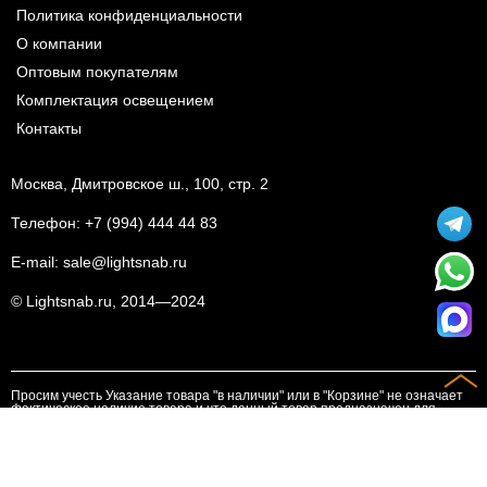
Политика конфиденциальности
О компании
Оптовым покупателям
Комплектация освещением
Контакты
Москва, Дмитровское ш., 100, стр. 2
Телефон:
+7 (994) 444 44 83
E-mail:
sale@lightsnab.ru
© Lightsnab.ru, 2014—2024
Просим учесть Указание товара "в наличии" или в "Корзине" не означает
фактическое наличие товара и что данный товар предназначен для
реализации. Просим наличие товара, актуальные цены уточнять у
менеджеров. Выставление счета на оплату является основанием для
совершения платежа
Предложенный товар на сайте не является публичной офертой.