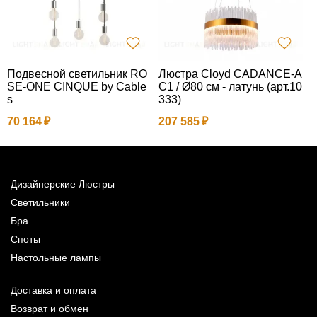
Подвесной светильник RO
Люстра Cloyd CADANCE-A
П
SE-ONE CINQUE by Cable
C1 / Ø80 см - латунь (арт.10
k
s
333)
5
70 164
207 585
Дизайнерские Люстры
Светильники
Бра
Споты
Настольные лампы
Доставка и оплата
Возврат и обмен