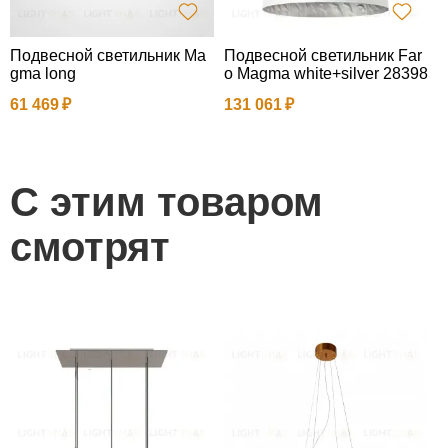
Подвесной светильник Ma
Подвесной светильник Far
П
gma long
o Magma white+silver 28398
o
61 469
131 061
4
С этим товаром
смотрят