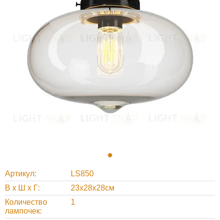
Артикул
LS850
В х Ш х Г
23x28x28см
Количество
1
лампочек