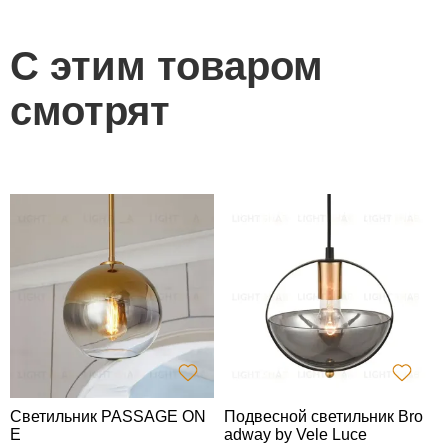
С этим товаром
смотрят
Светильник PASSAGE ON
Подвесной светильник Bro
П
E
adway by Vele Luce
n