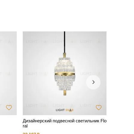
Дизайнерский подвесной светильник Flo
Люстра Cl
ral
золото (ар