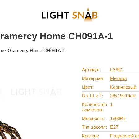
Gramercy Home CH091A-1
ник Gramercy Home CH091A-1
Артикул
LS961
Материал
Металл
Цвет
Коричневый
В х Ш х Г
28x19x19см
Количество
1
лампочек
Мощность
1x60Вт
Тип цоколя
E27
Краткое
Подвесной св