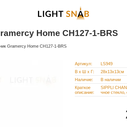
Gramercy Home CH127-1-BRS
ник Gramercy Home CH127-1-BRS
Артикул
LS949
В х Ш х Г
28x13x13см
Наличие
В наличии
Краткое
SIPPLI CHAND
описание
чное стекло