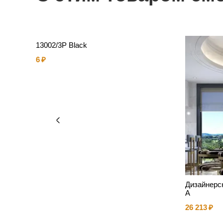
13002/3P Black
6
Дизайнерс
A
26 213