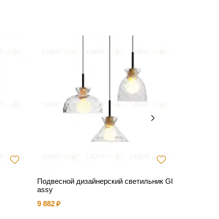
Подвесной дизайнерский светильник Gl
Подвесно
assy
71 487
9 882