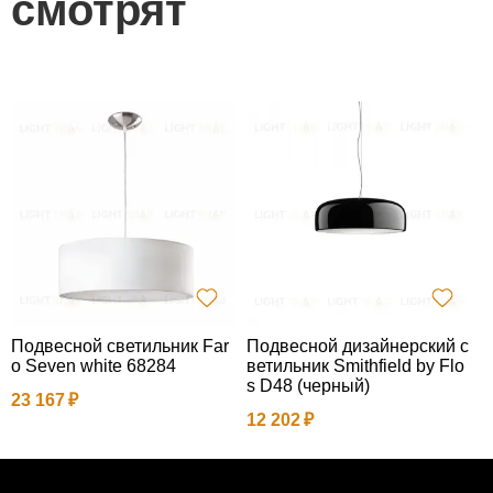
смотрят
Подвесной светильник Far
Подвесной дизайнерский с
С
o Seven white 68284
ветильник Smithfield by Flo
т
s D48 (черный)
P
23 167
12 202
2