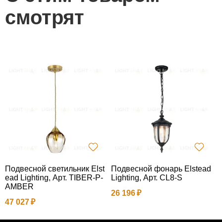
смотрят
Подвесной светильник Elst
Подвесной фонарь Elstead
П
ead Lighting, Арт. TIBER-P-
Lighting, Арт. CL8-S
o
AMBER
26 196
4
47 027