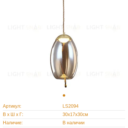
Артикул
LS2094
В х Ш х Г
30x17x30см
Наличие
В наличии