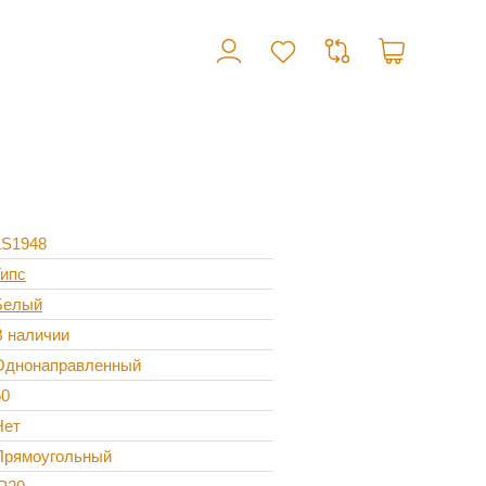
LS1948
Гипс
Белый
В наличии
Однонаправленный
50
Нет
Прямоугольный