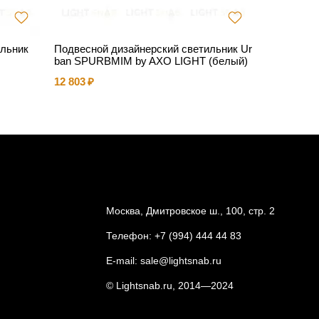
льник
Подвесной дизайнерский светильник Ur
Уличный с
ban SPURBMIM by AXO LIGHT (белый)
25 815
12 803
Москва, Дмитровское ш., 100, стр. 2
Телефон:
+7 (994) 444 44 83
E-mail:
sale@lightsnab.ru
© Lightsnab.ru, 2014—2024