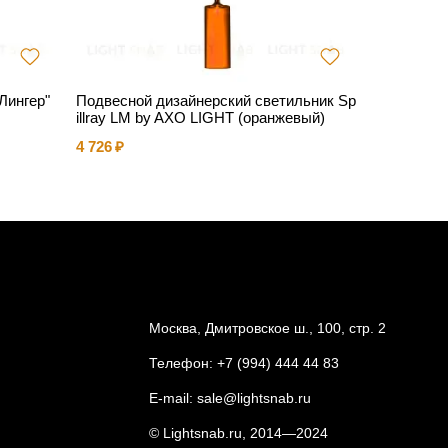
Лингер"
Подвесной дизайнерский светильник Sp
Уличный с
illray LM by AXO LIGHT (оранжевый)
25 815
4 726
Москва, Дмитровское ш., 100, стр. 2
Телефон:
+7 (994) 444 44 83
E-mail:
sale@lightsnab.ru
© Lightsnab.ru, 2014—2024