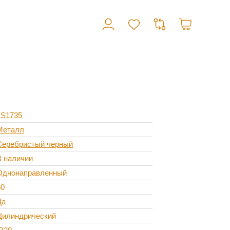
LS1735
Металл
Серебристый черный
В наличии
Однонаправленный
50
Да
Цилиндрический