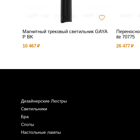
a white
Магнитный трековый светильник GAYA
Переносно
P BK
ite 70775
10 467
26 477
Дизайнерские Люстры
Светильники
Бра
Споты
Настольные лампы