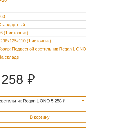
IP20
1
360
Стандартный
6 (1 источник)
1238x125x110 (1 источник)
Товар: Подвесной светильник Regan L ONO
На складе
 258
светильник Regan L ONO 5 258 ₽