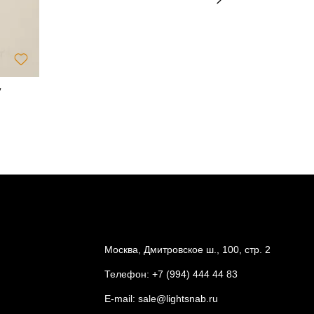
y
Светильни
n
43 024
Москва, Дмитровское ш., 100, стр. 2
Телефон:
+7 (994) 444 44 83
E-mail:
sale@lightsnab.ru