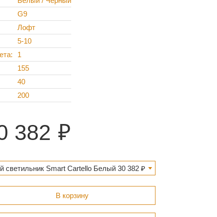
Белый / Черный
G9
Лофт
5-10
ета
1
155
40
200
0 382
 светильник Smart Cartello Белый 30 382 ₽