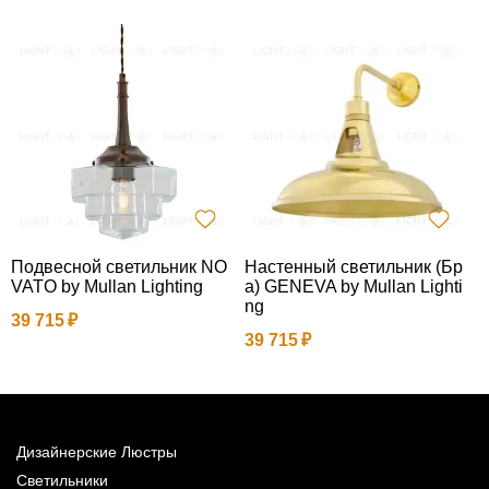
Подвесной светильник NO
Настенный светильник (Бр
П
VATO by Mullan Lighting
а) GENEVA by Mullan Lighti
в
ng
i
39 715
e
39 715
a
Дизайнерские Люстры
Светильники