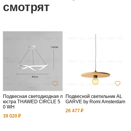
смотрят
Подвесная светодиодная л
Подвесной светильник AL
С
юстра THAWED CIRCLE 5
GARVE by Romi Amsterdam
K
0 WH
т
26 477
39 020
3