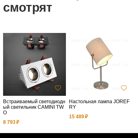
смотрят
Встраиваемый светодиодн
Настольная лампа JOREF
Н
ый светильник CAMINI TW
RY
а
O
15 489
1
8 793