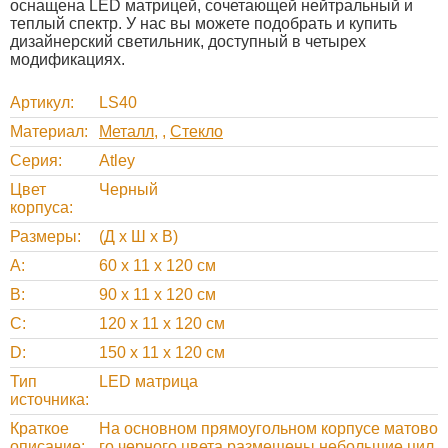
оснащена LED матрицей, сочетающей нейтральный и
теплый спектр. У нас вы можете подобрать и купить
дизайнерский светильник, доступный в четырех
модификациях.
Артикул
LS40
Материал
Металл
,
Стекло
Серия
Atley
Цвет
Черный
корпуса
Размеры
(Д х Ш х В)
A
60 х 11 х 120 см
B
90 х 11 х 120 см
C
120 х 11 х 120 см
D
150 х 11 х 120 см
Тип
LED матрица
источника
Краткое
На основном прямоугольном корпусе матово
описание
го черного цвета размещены небольшие цил