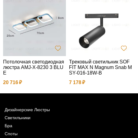
Потолочная светодиодная
Трековый светильник SOF
Т
люстра AMJ-X-8230 3 BLU
FIT MAX N Magnum Snab M
3
E
SY-016-18W-B
20 716
7 178
Дизайнерские Люстры
Светильники
Бра
Споты