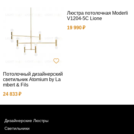
Люстра потолочная Moderli
V1204-5C Lione
19 990
Потолочный дизайнерский
П
светильник Atomium by La
3
mbert & Fils
24 833
Дизайнерские Люстры
Светильники