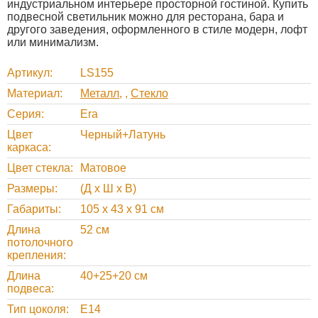
индустриальном интерьере просторной гостиной. Купить
подвесной светильник можно для ресторана, бара и
другого заведения, оформленного в стиле модерн, лофт
или минимализм.
Артикул
LS155
Материал
Металл
,
Стекло
Серия
Era
Цвет
Черный+Латунь
каркаса
Цвет стекла
Матовое
Размеры
(Д х Ш х В)
Габариты
105 х 43 х 91 см
Длина
52 см
потолочного
крепления
Длина
40+25+20 см
подвеса
Тип цоколя
Е14