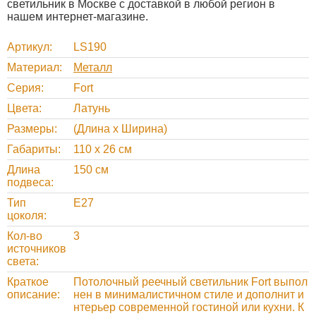
светильник в Москве с доставкой в любой регион в
нашем интернет-магазине.
Артикул
LS190
Материал
Металл
Серия
Fort
Цвета
Латунь
Размеры
(Длина х Ширина)
Габариты
110 х 26 см
Длина
150 см
подвеса
Тип
Е27
цоколя
Кол-во
3
источников
света
Краткое
Потолочный реечный светильник Fort выпол
описание
нен в минималистичном стиле и дополнит и
нтерьер современной гостиной или кухни. К