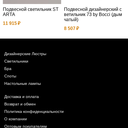
Подвесной светильник ST
Подвесной дизайнерский с
ARTA
ветильник 73 by Bocci (дым
2
чатый)
11 915
8 507
Дизайнерские Люстры
Светильники
Бра
Споты
Настольные лампы
Доставка и оплата
Возврат и обмен
Политика конфиденциальности
О компании
Оптовым покупателям