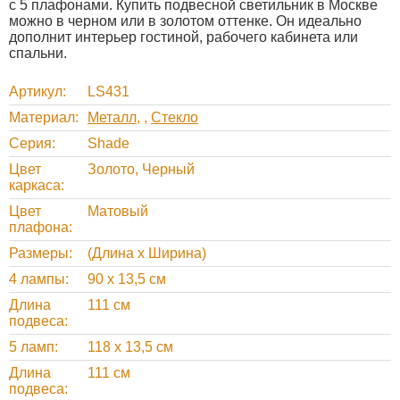
с 5 плафонами. Купить подвесной светильник в Москве
можно в черном или в золотом оттенке. Он идеально
дополнит интерьер гостиной, рабочего кабинета или
спальни.
Артикул
LS431
Материал
Металл
,
Стекло
Серия
Shade
Цвет
Золото, Черный
каркаса
Цвет
Матовый
плафона
Размеры
(Длина х Ширина)
4 лампы
90 х 13,5 см
Длина
111 см
подвеса
5 ламп
118 х 13,5 см
Длина
111 см
подвеса