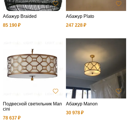
Абажур Braided
Абажур Plato
85 190
247 228
Подвесной светильник Man
Абажур Manon
cini
30 978
78 637