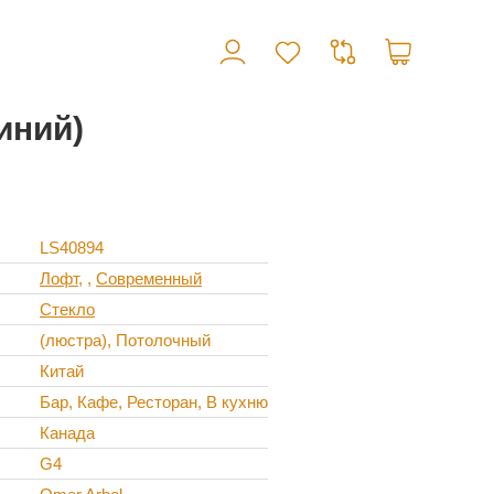
иний)
LS40894
Лофт
,
Современный
Стекло
(люстра), Потолочный
Китай
Бар, Кафе, Ресторан, В кухню
Канада
G4