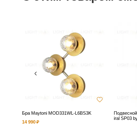
ALANU
Бра Maytoni MOD331WL-L6BS3K
Подвесной
iral SP03 b
14 990