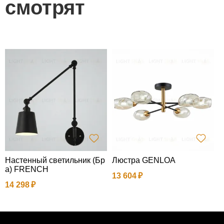
смотрят
Настенный светильник (Бр
Люстра GENLOA
П
а) FRENCH
в
13 604
u
14 298