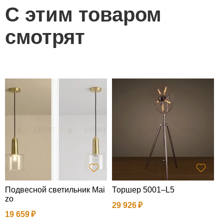
С этим товаром
смотрят
Подвесной светильник Mai
Торшер 5001–L5
П
zo
v
29 926
19 659
1