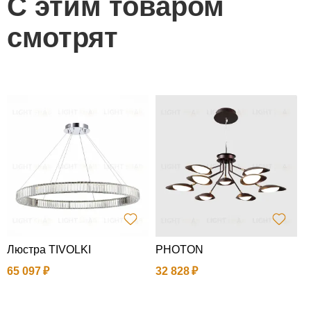
С этим товаром
смотрят
Люстра TIVOLKI
PHOTON
П
65 097
32 828
5