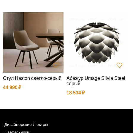
Стул Haston светло-серый
Абажур Umage Silvia Steel
П
серый
с
44 990
b
18 534
1
Дизайнерские Люстры
Светильники