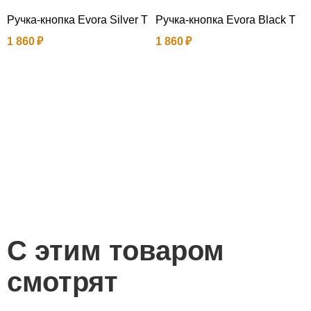
Ручка-кнопка Evora Silver T
Ручка-кнопка Evora Black T
1 860
1 860
Р
2
С этим товаром
смотрят