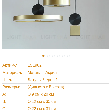
Артикул
LS1902
Материал
Металл
,
Акрил
Цвета
Латунь+Черный
Размеры
(Диаметр х Высота)
A
O 9 см х 20 см
B
O 12 см х 35 см
C
O 22 см х 31 см