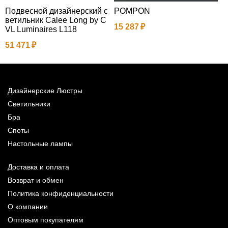
Подвесной дизайнерский с
POMPON
П
ветильник Calee Long by C
в
15 287
VL Luminaires L118
L
51 471
9
Дизайнерские Люстры
Светильники
Бра
Споты
Настольные лампы
Доставка и оплата
Возврат и обмен
Политика конфиденциальности
О компании
Оптовым покупателям