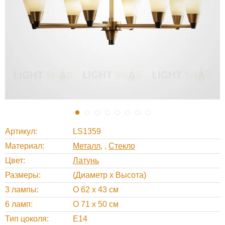
Артикул
LS1359
Материал
Металл
,
Стекло
Цвет
Латунь
Размеры
(Диаметр х Высота)
3 лампы
O 62 х 43 см
6 ламп
O 71 х 50 см
Тип цоколя
Е14