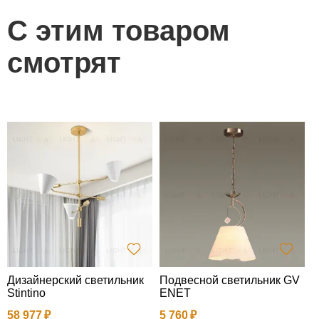
С этим товаром
смотрят
Дизайнерский светильник
Подвесной светильник GV
Д
Stintino
ENET
T
58 977
5 760
1