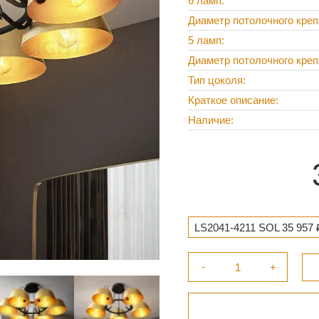
6 ламп
Диаметр потолочного кре
5 ламп
Диаметр потолочного кре
Тип цоколя
Краткое описание
Наличие
LS2041-4211 SOL 35 957 