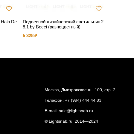
Halo De
Подвесной дизайнерский светильник 2
Подвесна
8.1 by Bocci (разноцветный)
16 675
5 328
Москва, Дмитровское ш., 100, стр. 2
Телефон:
+7 (994) 444 44 83
E-mail:
sale@lightsnab.ru
© Lightsnab.ru, 2014—2024