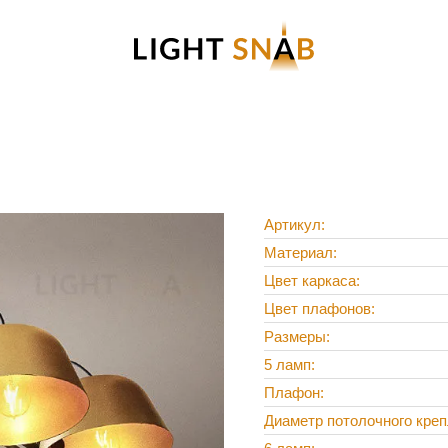
Артикул
Материал
Цвет каркаса
Цвет плафонов
Размеры
5 ламп
Плафон
Диаметр потолочного кре