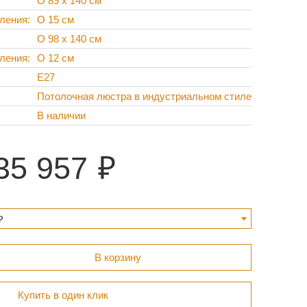
O 89 х 140 см
пления
O 15 см
O 98 х 140 см
пления
O 12 см
Е27
Потолочная люстра в индустриальном стиле
В наличии
35 957
₽