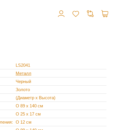
LS2041
Металл
Черный
Золото
(Диаметр х Высота)
O 89 х 140 см
O 25 х 17 см
пления
O 12 см