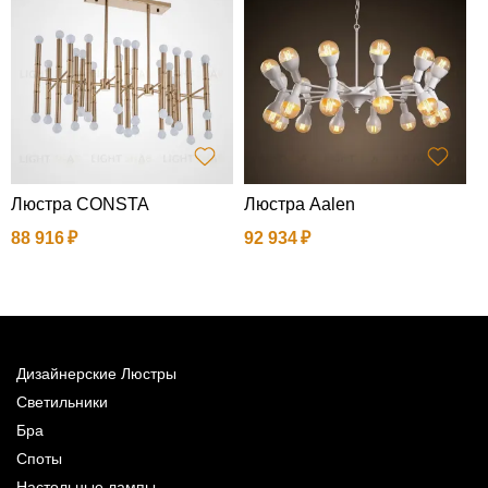
y
с
к
2
Люстра CONSTA
Люстра Aalen
88 916
92 934
Дизайнерские Люстры
Светильники
Бра
Споты
Настольные лампы