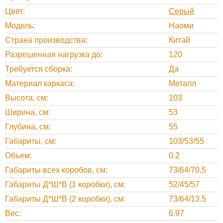
Цвет
Серый
Модель
Наоми
Страна производства
Китай
Разрешенная нагрузка до
120
Требуется сборка
Да
Материал каркаса
Металл
Высота, cм
103
Ширина, cм
53
Глубина, cм
55
Габариты, cм
103/53/55
Объем
0.2
Габариты всех коробов, cм
73/64/70.5
Габариты Д*Ш*В (1 коробки), см
52/45/57
Габариты Д*Ш*В (2 коробки), см
73/64/13.5
Вес
6.97