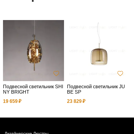
Подвесной светильник SHI
Подвесной светильник JU
П
NY BRIGHT
BE SP
y
р
19 659
23 829
3
Дизайнерские Люстры