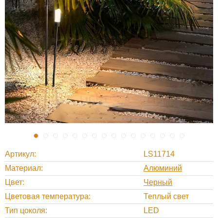
Артикул
LS11714
Материал
Алюминий
Цвет
Черный
Цветовая температура
Теплый свет
Тип цоколя
LED