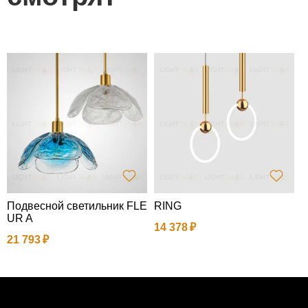
Подвесной светильник FLE
RING
П
UR A
14 378
21 793
1