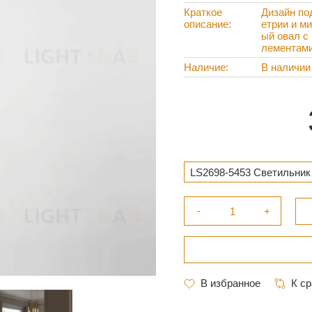
Краткое
Дизайн по
описание
етрии и м
ый овал с
лементами
Наличие
В наличии
LS2698-5453 Светильник 