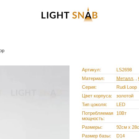
op
Артикул
LS2698
Материал
Металл
,
Серия
Rudi Loop
Цвет корпуса
золотой
Тип цоколя
LED
Потребляемая
10Вт
мощность
Размеры
92см х 28
Размер базы
D14