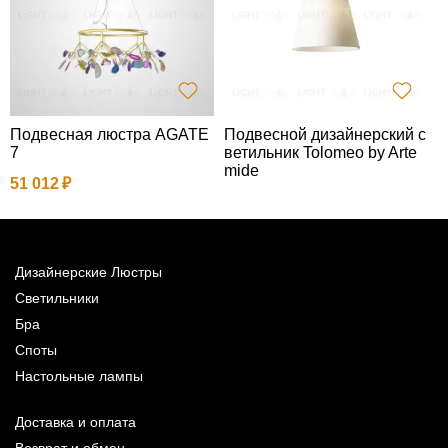
Подвесная люстра AGATE
Подвесной дизайнерский с
П
7
ветильник Tolomeo by Arte
L
mide
51 012
9
Дизайнерские Люстры
Светильники
Бра
Споты
Настольные лампы
Доставка и оплата
Возврат и обмен