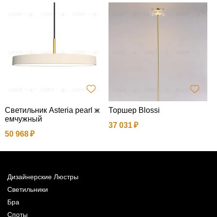
Светильник Asteria pearl ж
Торшер Blossi
Н
емчужный
р
37 031
50 968
2
Дизайнерские Люстры
Светильники
Бра
Споты