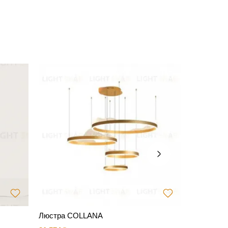
Люстра COLLANA
Светильни
Plane