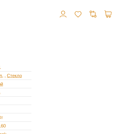
1
л
,
Стекло
ой
a
Вт
160