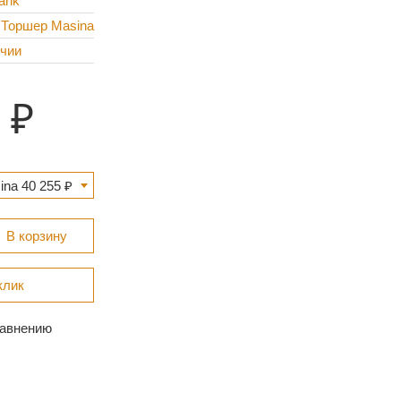
rank
 Торшер Masina
ичии
na 40 255 ₽