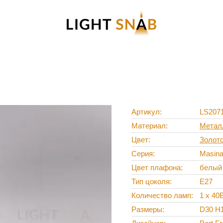
Артикул
LS207
Материал
Метал
Цвет
Золот
Серия
Masin
Цвет плафона
белый
Тип цоколя
E27
Количество ламп
1 x 40
Размеры
D30 H