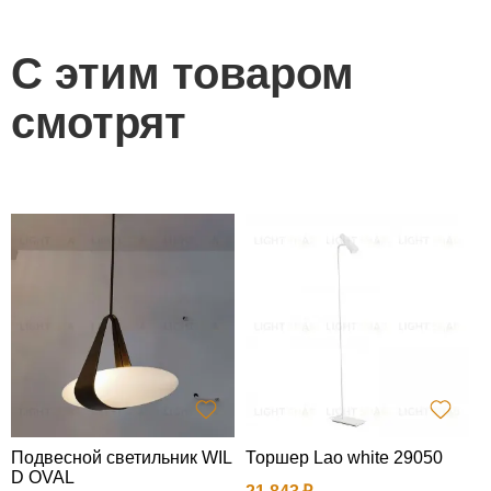
С этим товаром
смотрят
Подвесной светильник WIL
Торшер Lao white 29050
П
D OVAL
e