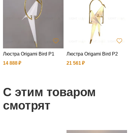
Люстра Origami Bird P1
Люстра Origami Bird P2
Б
14 888
21 561
1
С этим товаром
смотрят