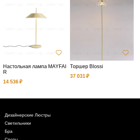
Настольная лампа MAYFAI
Торшер Blossi
П
R
o
37 031
14 536
1
Дизайнерские Люстры
Светильники
Бра
Споты