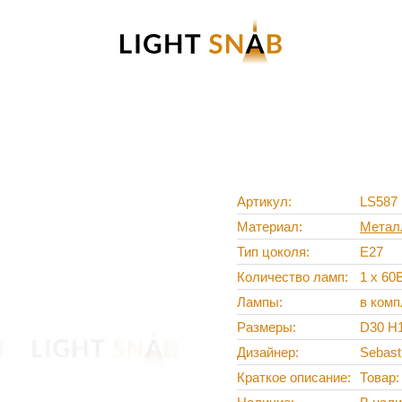
Артикул
LS587
Материал
Метал
Тип цоколя
E27
Количество ламп
1 x 60
Лампы
в комп
Размеры
D30 H
Дизайнер
Sebast
Краткое описание
Товар: