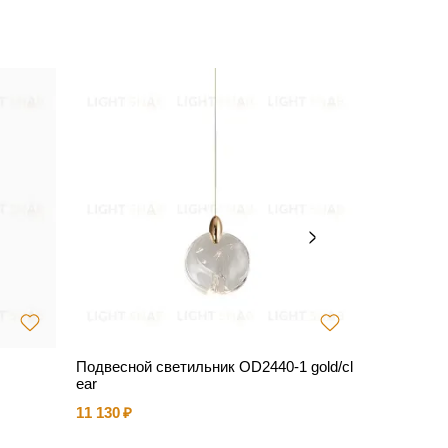
Подвесной светильник OD2440-1 gold/cl
Настольны
ear
iberty Soft
11 130
21 654