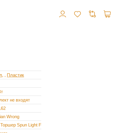
л
,
Пластик
Вт
лект не входят
162
ian Wrong
 Торшер Spun Light F