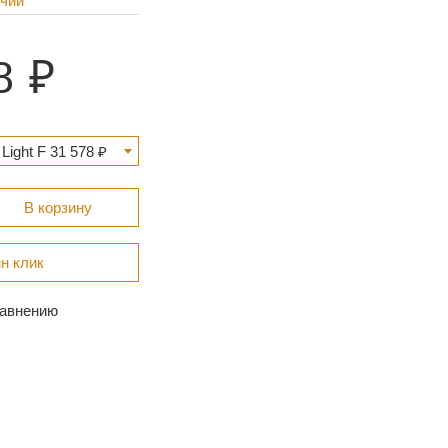
ичии
8
ight F 31 578 ₽