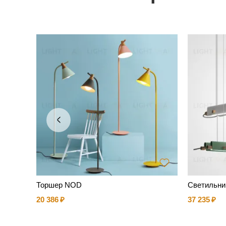
msterd
Торшер NOD
Светильни
20 386
37 235