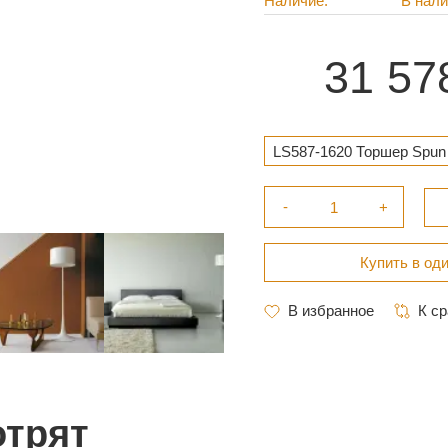
Наличие
В нал
31 57
LS587-1620 Торшер Spun L
отрят