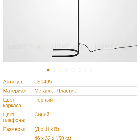
Артикул
LS1495
Материал
Металл
,
Пластик
Цвет
Черный
каркаса
Цвет
Синий
плафона
Размеры
(Д х Ш х В)
46 х 32 х 150 см