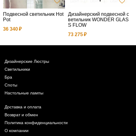
Подвесной светильник Hot
Дизайнерский подвесной с
П
Pot
ветильник WONDER GLAS
S FLOW
36 340
1
73 275
Дизайнерские Люстры
Светильники
Бра
Споты
Настольные лампы
Доставка и оплата
Возврат и обмен
Политика конфиденциальности
О компании