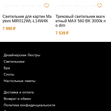
Светильник для картин Ma
Трековый светильник магн
Л
ytoni MIR012WL-L14W4K
итный MAX 560 BK 3000k n
в
o dim
7 990
1
7 539
Дизайнерские Люстры
Светильники
Бра
Споты
Настольные лампы
Доставка и оплата
Возврат и обмен
Политика конфиденциальности