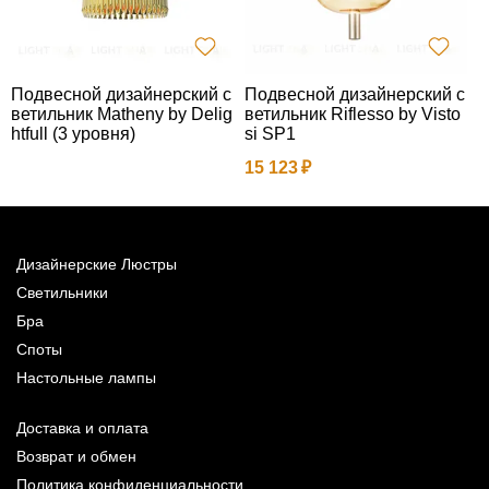
Подвесной дизайнерский с
Подвесной дизайнерский с
П
ветильник Matheny by Delig
ветильник Riflesso by Visto
htfull (3 уровня)
si SP1
2
15 123
Дизайнерские Люстры
Светильники
Бра
Споты
Настольные лампы
Доставка и оплата
Возврат и обмен
Политика конфиденциальности