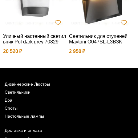
Уличный настенный светил
Светильник для ступеней
Н
ьник Pol dark grey 70829
Maytoni O047SL-L3B3K
а
20 520
2 950
8
Дизайнерские Люстры
Светильники
Бра
Споты
Настольные лампы
Доставка и оплата