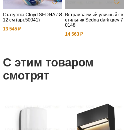
Статуэтка Cloyd SEDNA / Ø
Встраиваемый уличный св
В
12 см (арт.50041)
етильник Sedna dark grey 7
е
0148
0
13 545
14 563
1
С этим товаром
смотрят