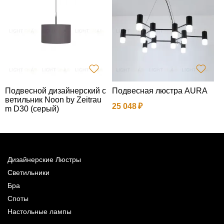
Подвесной дизайнерский с
Подвесная люстра AURA
Н
ветильник Noon by Zeitrau
а
25 048
m D30 (серый)
5
Дизайнерские Люстры
Светильники
Бра
Споты
Настольные лампы