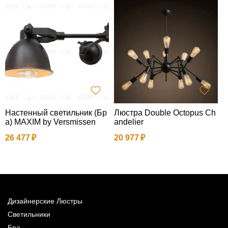
Настенный светильник (Бр
Люстра Double Octopus Ch
а) MAXIM by Versmissen
andelier
2
26 477
20 977
Дизайнерские Люстры
Светильники
Бра