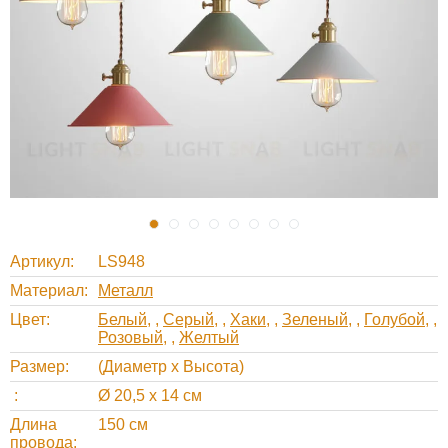
Артикул
LS948
Материал
Металл
Цвет
Белый
,
Серый
,
Хаки
,
Зеленый
,
Голубой
,
Розовый
,
Желтый
Размер
(Диаметр х Высота)
Ø 20,5 х 14 см
Длина
150 см
провода