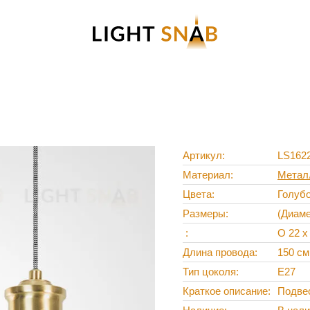
Артикул
LS162
Материал
Метал
Цвета
Голубо
Размеры
(Диаме
O 22 х
Длина провода
150 см
Тип цоколя
E27
Краткое описание
Подвес