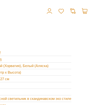
2
л
й (Хорватия), Белый (Аляска)
тр х Высота)
 27 см
ной светильник в скандинавском эко стиле