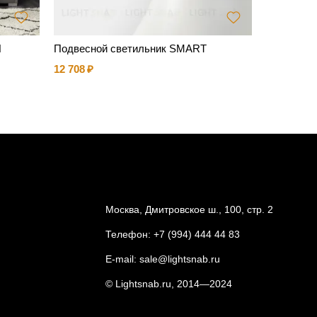
H
Подвесной светильник SMART
Подвесной
12 708
17 872
Москва, Дмитровское ш., 100, стр. 2
Телефон:
+7 (994) 444 44 83
E-mail:
sale@lightsnab.ru
© Lightsnab.ru, 2014—2024