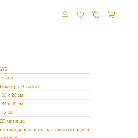
S75
еталл
Диаметр х Высота)
 63 х 20 см
 84 х 20 см
 12 см
ED матрица
ветодиодная люстра на струнном подвесе