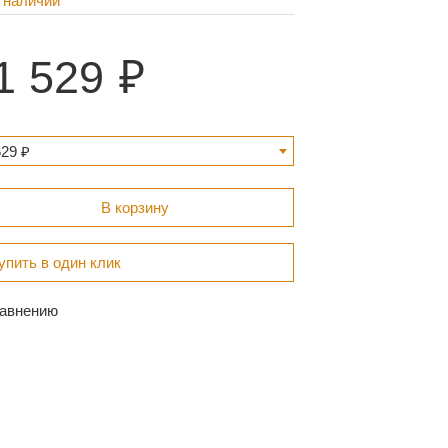
 наличии
1 529
529 ₽