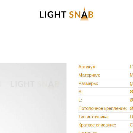
Артикул
L
Материал
М
Размеры
(
S
Ø
L
Ø
Потолочное крепление
Ø
Тип источника
L
Краткое описание
С