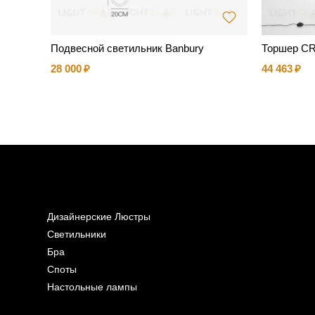
ильник
Подвесной светильник Banbury
Торшер C
an (9 п
28 000
44 463
Дизайнерские Люстры
Светильники
Бра
Споты
Настольные лампы