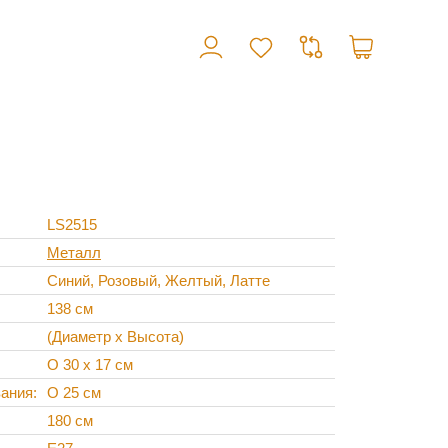
LS2515
Металл
Синий, Розовый, Желтый, Латте
138 см
(Диаметр х Высота)
O 30 х 17 см
вания
O 25 см
180 см