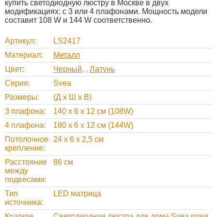
купить светодиодную люстру в Москве в двух
модификациях: с 3 или 4 плафонами. Мощность модели
составит 108 W и 144 W соответственно.
Артикул
LS2417
Материал
Металл
Цвет
Черный
,
Латунь
Серия
Svea
Размеры
(Д х Ш х В)
3 плафона
140 х 6 х 12 см (108W)
4 плафона
180 х 6 х 12 см (144W)
Потолочное
24 х 6 х 2,5 см
крепление
Расстояние
86 см
между
подвесами
Тип
LED матрица
источника
Краткое
Светодиодная люстра для дома Svea прид