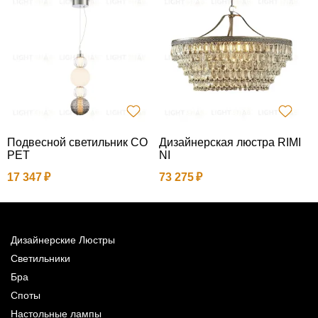
Подвесной светильник CO
Дизайнерская люстра RIMI
Д
PET
NI
17 347
73 275
7
Дизайнерские Люстры
Светильники
Бра
Споты
Настольные лампы