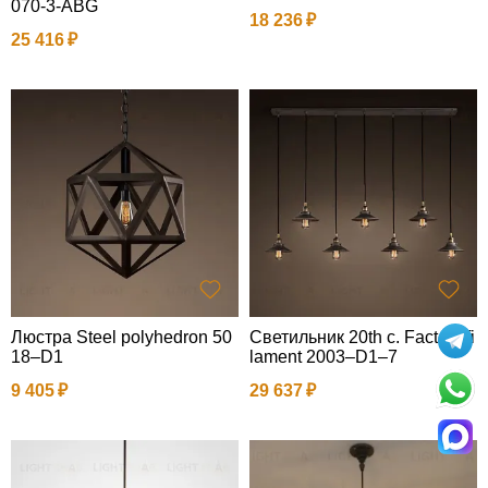
070-3-ABG
18 236
25 416
Люстра Steel polyhedron 50
Светильник 20th c. Factory fi
18–D1
lament 2003–D1–7
9 405
29 637