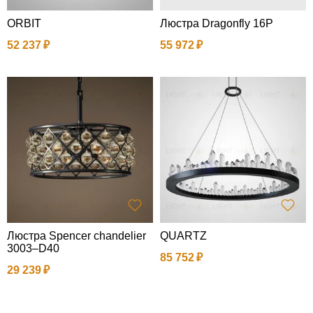
ORBIT
Люстра Dragonfly 16P
52 237
55 972
Люстра Spencer chandelier
QUARTZ
3003–D40
85 752
29 239