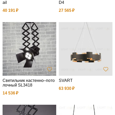
ail
D4
40 191
27 565
Светильник настенно–пото
SVART
лочный SL3418
63 930
14 536