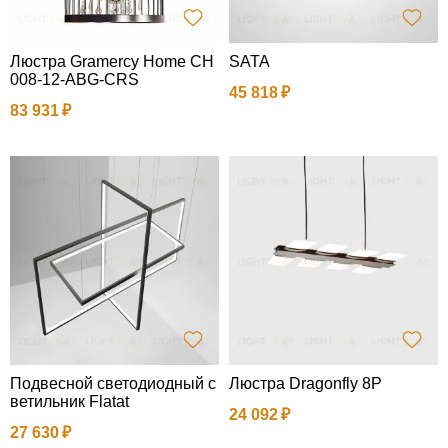
Люстра Gramercy Home CH
SATA
008-12-ABG-CRS
45 818
83 931
Подвесной светодиодный с
Люстра Dragonfly 8P
ветильник Flatat
24 092
27 630