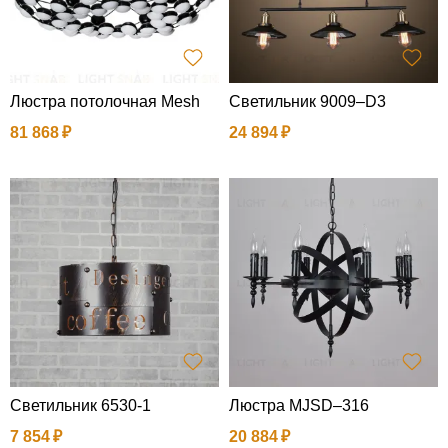
Люстра потолочная Mesh
Светильник 9009–D3
81 868
24 894
Светильник 6530-1
Люстра MJSD–316
7 854
20 884