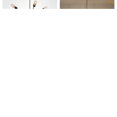
SATELLITE
Люстра Crossed Industrial W
ater Pipe
29 610
13 396