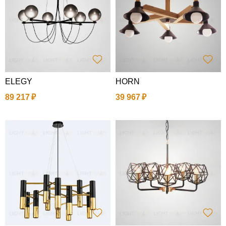
ELEGY
HORN
89 217
39 967