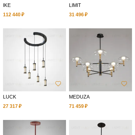
IKE
LIMIT
112 440
31 496
LUCK
MEDUZA
27 317
71 459